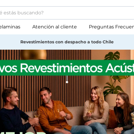
stás buscando?
minos más buscados
elaminas
Atención al cliente
Preguntas Frecue
muebles
Muebles con despacho a todo Chile
melamina
revestimiento
mdf