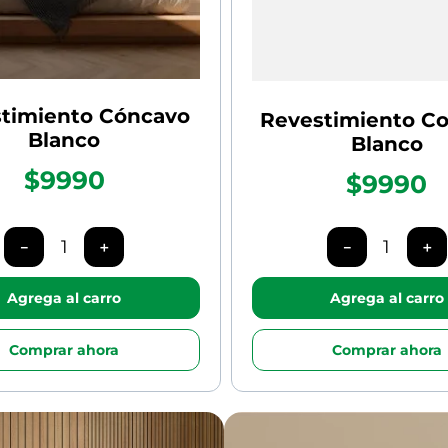
timiento Cóncavo
Revestimiento C
Blanco
Blanco
$9990
$9990
－
＋
－
＋
Agrega al carro
Agrega al carro
Comprar ahora
Comprar ahora