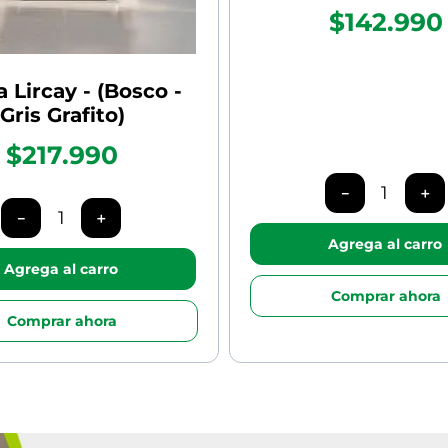
$142.990
 Lircay - (Bosco -
Gris Grafito)
$217.990
－
＋
－
＋
Agrega al carro
Agrega al carro
Comprar ahora
Comprar ahora