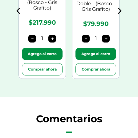
(Bosco - Gris
Doble - (Bosco -
Grafito)
Gris Grafito)
$217.990
$79.990
＋
－
＋
－
＋
ro
Agrega al carro
Agrega al carro
A
ra
Comprar ahora
Comprar ahora
C
Comentarios