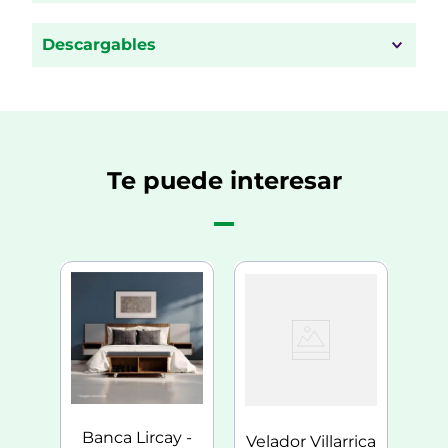
Descargables
Te puede interesar
 -
Ar
o -
- 
a)
0
Banca Lircay -
Velador Villarrica