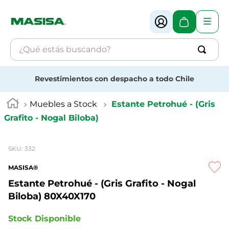
¿Qué estás buscando?
Términos más buscados
Revestimientos con despacho a todo Chile
1
.
muebles
Muebles a Stock
Estante Petrohué - (Gris
2
.
melamina
Grafito - Nogal Biloba)
3
.
revestimiento
4
.
mdf
SKU
:
332
MASISA®
Estante Petrohué - (Gris Grafito - Nogal
Biloba)
80X40X170
Stock Disponible