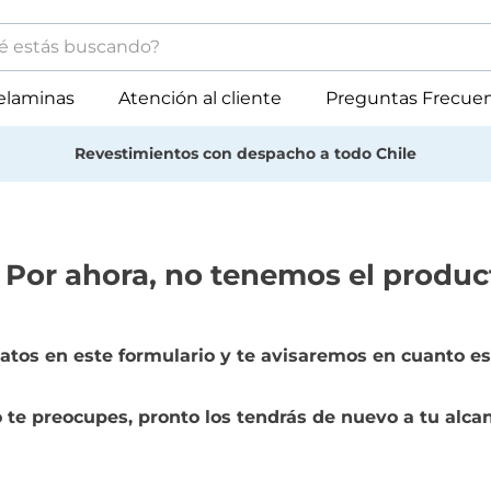
stás buscando?
minos más buscados
elaminas
Atención al cliente
Preguntas Frecue
muebles
Muebles con despacho a todo
melamina
revestimiento
mdf
 Por ahora, no tenemos el produc
atos en este formulario y te avisaremos en cuanto es
 te preocupes, pronto los tendrás de nuevo a tu alca