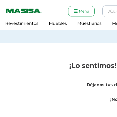
¿Qué e
Menú
Tér
Revestimientos
Muebles
Muestrarios
M
1
.
Revestimientos con despacho a todo Chile
2
.
3
.
4
.
¡Lo sentimos!
Déjanos tus d
¡No