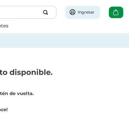
Ingresar
ntes
 Chile
to disponible.
tén de vuelta.
nce!