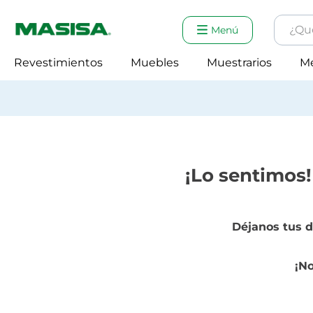
¿Qué e
Menú
Tér
Revestimientos
Muebles
Muestrarios
M
1
.
2
.
3
.
4
.
¡Lo sentimos!
Déjanos tus d
¡No