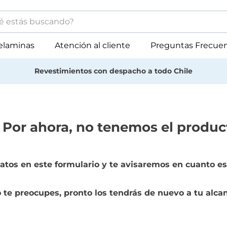
stás buscando?
minos más buscados
elaminas
Atención al cliente
Preguntas Frecue
muebles
Revestimientos con despacho a todo Chile
melamina
revestimiento
mdf
 Por ahora, no tenemos el produc
atos en este formulario y te avisaremos en cuanto es
 te preocupes, pronto los tendrás de nuevo a tu alca