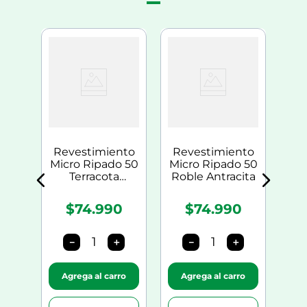
nto
Re
o 15
Mic
ita
0
Revestimiento
Revestimiento
Micro Ripado 50
Micro Ripado 50
Terracota
Roble Antracita
Pigmentado
$74.990
$74.990
＋
－
＋
－
＋
ro
Agrega al carro
Agrega al carro
A