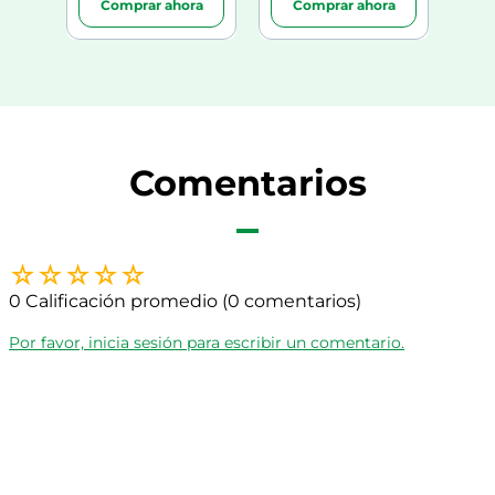
ra
Comprar ahora
Comprar ahora
C
Comentarios
☆
☆
☆
☆
☆
0 Calificación promedio
(0 comentarios)
Por favor, inicia sesión para escribir un comentario.
Más reciente
Todos
No hay comentarios.