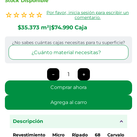
Stock Disponible
Por favor, inicia sesión para escribir un
☆
☆
☆
☆
☆
comentario.
$
35
.
373
m²
|
$
74
.
990
Caja
¿No sabes cuántas cajas necesitas para tu superficie?
¿Cuánto material necesitas?
－
＋
Comprar ahora
Agrega al carro
Descripción
Revestimiento Micro Ripado 68 Carvalo