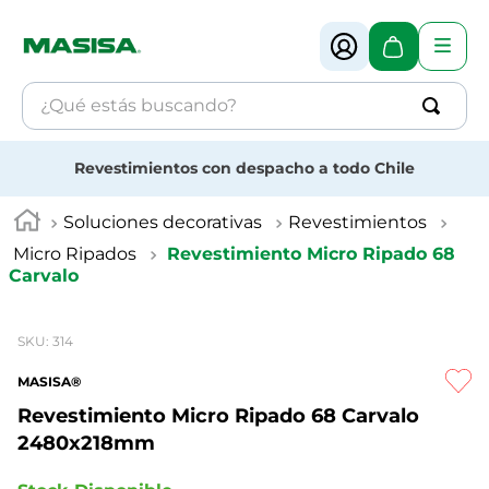
¿Qué estás buscando?
Términos más buscados
Revestimientos con despacho a todo Chile
1
.
muebles
Soluciones decorativas
Revestimientos
2
.
melamina
Micro Ripados
Revestimiento Micro Ripado 68
Carvalo
3
.
revestimiento
4
.
mdf
SKU
:
314
MASISA®
Revestimiento Micro Ripado 68 Carvalo
2480x218mm