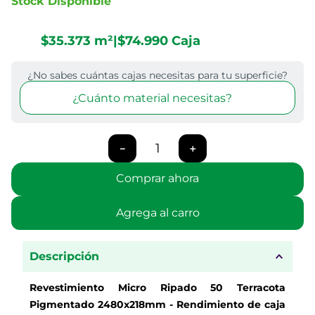
Stock Disponible
$
35
.
373
m²
|
$
74
.
990
Caja
¿No sabes cuántas cajas necesitas para tu superficie?
¿Cuánto material necesitas?
－
＋
Comprar ahora
Agrega al carro
Descripción
Revestimiento Micro Ripado 50 Terracota
Pigmentado 2480x218mm - Rendimiento de caja