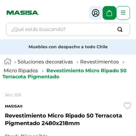
¿Qué estás buscando?
Términos más buscados
Muebles con despacho a todo Chile
1
.
muebles
Soluciones decorativas
Revestimientos
2
.
melamina
Micro Ripados
Revestimiento Micro Ripado 50
Terracota Pigmentado
3
.
revestimiento
4
.
mdf
SKU
:
339
MASISA®
Revestimiento Micro Ripado 50 Terracota
Pigmentado
2480x218mm