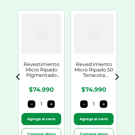
nto
Re
do
Mic
0
Revestimiento
Revestimiento
Micro Ripado
Micro Ripado 50
Pigmentado
Terracota
Bosco
Pigmentado
$74.990
$74.990
－
＋
－
＋
k
Agrega al carro
Agrega al carro
A
Comprar ahora
Comprar ahora
C