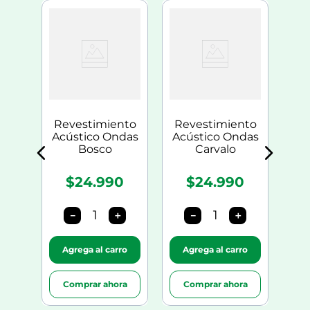
nto
Re
cto
Ac
0
Revestimiento
Revestimiento
Acústico Ondas
Acústico Ondas
Bosco
Carvalo
$24.990
$24.990
＋
－
＋
－
＋
ro
Agrega al carro
Agrega al carro
A
ra
Comprar ahora
Comprar ahora
C