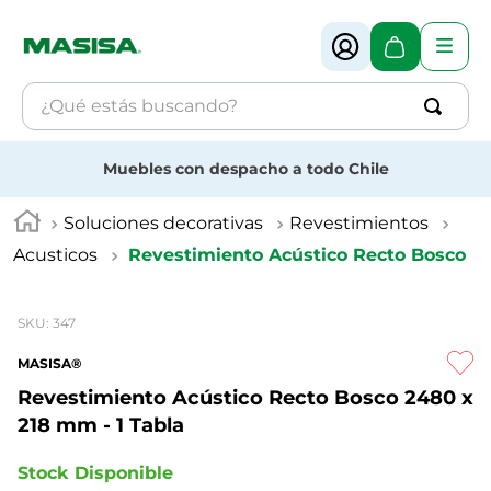
¿Qué estás buscando?
Términos más buscados
Muebles con despacho a todo Chile
1
.
muebles
Soluciones decorativas
Revestimientos
2
.
melamina
Acusticos
Revestimiento Acústico Recto Bosco
3
.
revestimiento
4
.
mdf
SKU
:
347
MASISA®
Revestimiento Acústico Recto Bosco
2480 x
218 mm - 1 Tabla
Stock Disponible