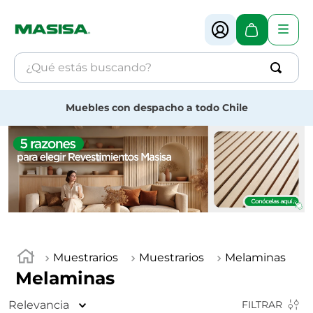
¿Qué estás buscando?
Términos más buscados
Muebles con despacho a todo Chile
1
.
muebles
2
.
melamina
3
.
revestimiento
4
.
mdf
Muestrarios
Muestrarios
Melaminas
Melaminas
Relevancia
FILTRAR