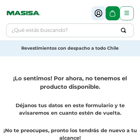
¿Qué estás buscando?
Términos más buscados
Revestimientos con despacho a todo Chile
1
.
muebles
2
.
melamina
¡Lo sentimos! Por ahora, no tenemos el
3
.
revestimiento
producto disponible.
4
.
mdf
Déjanos tus datos en este formulario y te
avisaremos en cuanto estén de vuelta.
¡No te preocupes, pronto los tendrás de nuevo a tu
alcance!